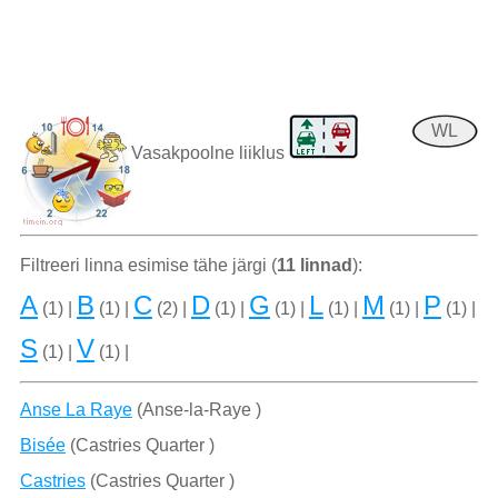
WL
Vasakpoolne liiklus
Filtreeri linna esimise tähe järgi (
11 linnad
):
A
B
C
D
G
L
M
P
(1) |
(1) |
(2) |
(1) |
(1) |
(1) |
(1) |
(1) |
S
V
(1) |
(1) |
Anse La Raye
(Anse-la-Raye )
Bisée
(Castries Quarter )
Castries
(Castries Quarter )