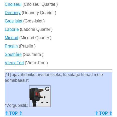
Choiseul
(Choiseul Quarter )
Dennery
(Dennery Quarter )
Gros Islet
(Gros-Islet )
Laborie
(Laborie Quarter )
Micoud
(Micoud Quarter )
Praslin
(Praslin )
Soufrière
(Soufrière )
Vieux Fort
(Vieux-Fort )
[*1] ajavahemiku arvutamiseks, kasutage linnad meie
admebaasist
*Võrgupistik:
⇑ TOP ⇑
⇑ TOP ⇑