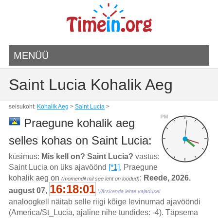
MENÜÜ
Saint Lucia Kohalik Aeg
seisukoht:
Kohalik Aeg
>
Saint Lucia
>
PM
Praegune kohalik aeg
selles kohas on Saint Lucia:
küsimus:
Mis kell on? Saint Lucia?
vastus:
Saint Lucia on üks ajavöönd
[*1]
, Praegune
kohalik aeg on
:
Reede, 2026.
(momendil mil see leht on loodud)
16:18:01
august 07,
Värskenda lehte vajadusel
analoogkell näitab selle riigi kõige levinumad ajavööndi
(America/St_Lucia, ajaline nihe tundides: -4). Täpsema