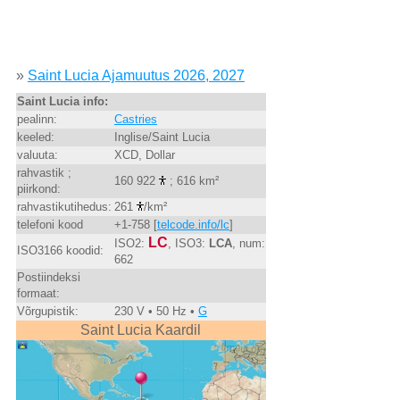
»
Saint Lucia Ajamuutus 2026, 2027
Saint Lucia info:
pealinn:
Castries
keeled:
Inglise/Saint Lucia
valuuta:
XCD, Dollar
rahvastik ;
160 922
; 616 km²
piirkond:
rahvastikutihedus:
261
/km²
telefoni kood
+1-758 [
telcode.info/lc
]
LC
ISO2:
, ISO3:
LCA
, num:
ISO3166 koodid:
662
Postiindeksi
formaat:
Võrgupistik:
230 V • 50 Hz •
G
Saint Lucia Kaardil