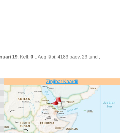
nuari 19
. Kell:
0
t. Aeg läbi: 4183 päev, 23 tund ,
Zinjibār Kaardil