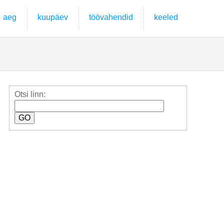
aeg
kuupäev
töövahendid
keeled
Otsi linn: