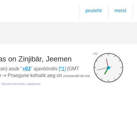
pealeht
meist
AM
as on Zinjibār, Jeemen
yan) asub "
+03
" ajavööndis
[*1]
(GMT
vne ⇒ Praegune kohalik aeg on
(momendil mil see
Värskenda lehte vajadusel