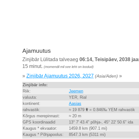
Ajamuutus
Zinjibār Lülitada talveaeg
06:14, Teisipäev, 2038 jaa
15 minut.
(momendil mil see leht on loodud)
»
Zinjibār Ajamuutus 2026, 2027
»
(Asia/Aden)
Zinjibār info:
Riik:
Jeemen
valuuta:
YER, Rial
kontinent:
Aasias
rahvastik:
≈ 19 879
= 0.846‰ YEM rahvastik
Kõrgus merepinnast:
≈ 20 m
GPS koordinaadid
13° 7' 43.4" põhja-, 45° 22' 50.6" ida
Kaugus * ekvaator:
1459.8 km (907.1 mi)
Kaugus * Põhjapoolus:
8547.3 km (5311 mi)