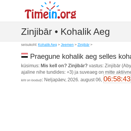
Zinjibār • Kohalik Aeg
seisukoht:
Kohalik Aeg
>
Jeemen
>
Zinjibār
>
Praegune kohalik aeg selles koh
küsimus:
Mis kell on? Zinjibār?
vastus: Zinjibār (Ab
ajaline nihe tundides: +3) ja suveaeg on mitte aktii
06:58:44
: Neljapäev, 2026. august 06,
leht on loodud)