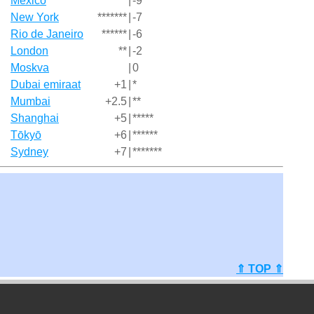
México
*********
|
-9
New York
*******
|
-7
Rio de Janeiro
******
|
-6
London
**
|
-2
Moskva
|
0
Dubai emiraat
+1
|
*
Mumbai
+2.5
|
**
Shanghai
+5
|
*****
Tōkyō
+6
|
******
Sydney
+7
|
*******
⇑ TOP ⇑