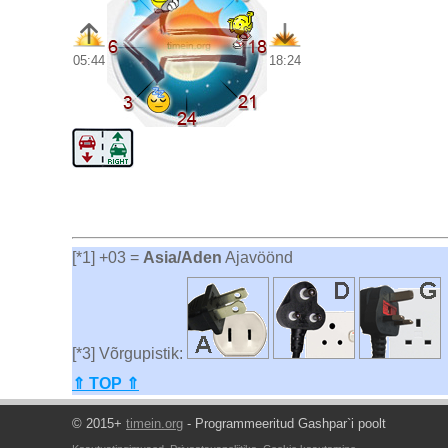
05:44
18:24
[*1] +03 =
Asia/Aden
Ajavöönd
[*3] Võrgupistik:
⇑ TOP ⇑
© 2015+
timein.org
- Programmeeritud Gashpar`i poolt