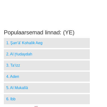
Populaarsemad linnad: (YE)
1. Şan‘ā' Kohalik Aeg
2. Al Ḩudaydah
3. Ta‘izz
4. Aden
5. Al Mukallā
6. Ibb