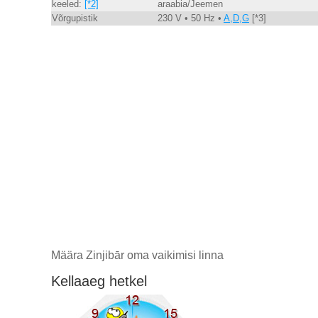
keeled:
[*2]
araabia/Jeemen
Võrgupistik
230 V • 50 Hz •
A,D,G
[*3]
Määra Zinjibār oma vaikimisi linna
Kellaaeg hetkel