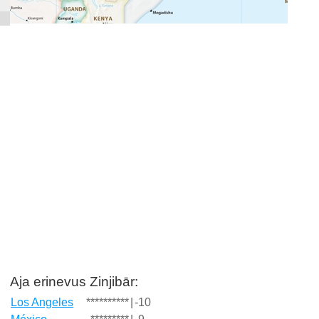
Aja erinevus Zinjibār:
Los Angeles
**********
|
-10