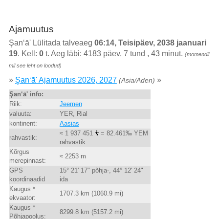
Ajamuutus
Şan‘ā' Lülitada talveaeg
06:14, Teisipäev, 2038 jaanuari
19
. Kell:
0
t. Aeg läbi: 4183 päev, 7 tund , 43 minut.
(momendil
mil see leht on loodud)
»
Şan‘ā' Ajamuutus 2026, 2027
»
(Asia/Aden)
Şan‘ā' info:
Riik:
Jeemen
valuuta:
YER, Rial
kontinent:
Aasias
≈ 1 937 451
= 82.461‰ YEM
rahvastik:
rahvastik
Kõrgus
≈ 2253 m
merepinnast:
GPS
15° 21' 17" põhja-, 44° 12' 24"
koordinaadid
ida
Kaugus *
1707.3 km (1060.9 mi)
ekvaator:
Kaugus *
8299.8 km (5157.2 mi)
Põhjapoolus: