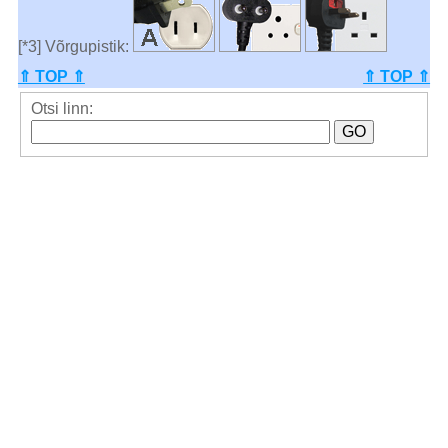
[*3] Võrgupistik:
⇑ TOP ⇑
⇑ TOP ⇑
Otsi linn: