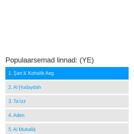
Populaarsemad linnad: (YE)
1. Şan‘ā' Kohalik Aeg
2. Al Ḩudaydah
3. Ta‘izz
4. Aden
5. Al Mukallā