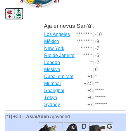
Aja erinevus Şan‘ā':
Los Angeles
**********
|
-10
México
*********
|
-9
New York
*******
|
-7
Rio de Janeiro
******
|
-6
London
**
|
-2
Moskva
|
0
Dubai emiraat
+1
|
*
Mumbai
+2.5
|
**
Shanghai
+5
|
*****
Tōkyō
+6
|
******
Sydney
+7
|
*******
[*1] +03 =
Asia/Aden
Ajavöönd