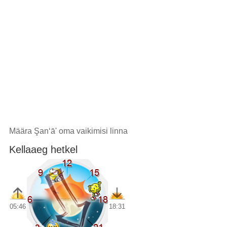
Määra Şan‘ā' oma vaikimisi linna
Kellaaeg hetkel
05:46
18:31