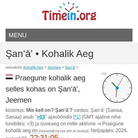
MENU
Şan‘ā' • Kohalik Aeg
seisukoht:
Kohalik Aeg
>
Jeemen
>
Şan‘ā'
>
PM
Praegune kohalik aeg
selles kohas on Şan‘ā',
Jeemen
küsimus:
Mis kell on? Şan‘ā'?
vastus: Şan‘ā' (Sanaa,
Sanaa) asub "
+03
" ajavööndis
[*1]
(GMT ajaline nihe
tundides: +3) ja suveaeg on mitte aktiivne ⇒ Praegune
kohalik aeg on
: Neljapäev, 2026.
(momendil mil see leht on loodud)
22:31:05