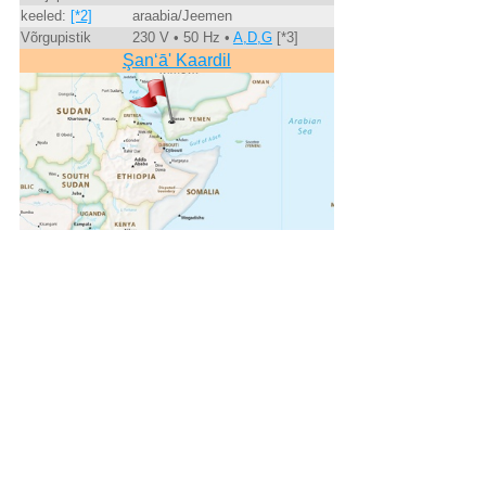
keeled:
[*2]
araabia/Jeemen
Võrgupistik
230 V • 50 Hz •
A,D,G
[*3]
Şan‘ā' Kaardil