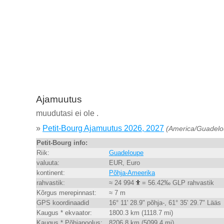
Ajamuutus
muudutasi ei ole .
»
Petit-Bourg Ajamuutus 2026, 2027
(America/Guadelo
Petit-Bourg info:
Riik:
Guadeloupe
valuuta:
EUR, Euro
kontinent:
Põhja-Ameerika
rahvastik:
≈ 24 994
= 56.42‰ GLP rahvastik
Kõrgus merepinnast:
≈ 7 m
GPS koordinaadid
16° 11' 28.9" põhja-, 61° 35' 29.7" Lääs
Kaugus * ekvaator:
1800.3 km (1118.7 mi)
Kaugus * Põhjapoolus:
8206.8 km (5099.4 mi)