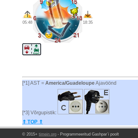
05:48
18:35
[*1] AST =
America/Guadeloupe
Ajavöönd
[*3] Võrgupistik:
⇑ TOP ⇑
© 2015+
timein.org
- Programmeeritud Gashpar`i poolt