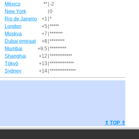
México
**
|
-2
New York
|
0
Rio de Janeiro
+1
|
*
London
+5
|
*****
Moskva
+7
|
*******
Dubai emiraat
+8
|
********
Mumbai
+9.5
|
*********
Shanghai
+12
|
************
Tōkyō
+13
|
*************
Sydney
+14
|
**************
⇑ TOP ⇑