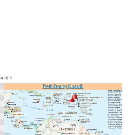
»
upe)
Petit-Bourg Kaardil