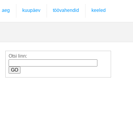
aeg
kuupäev
töövahendid
keeled
Otsi linn: