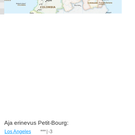
Aja erinevus Petit-Bourg:
Los Angeles
***
|
-3