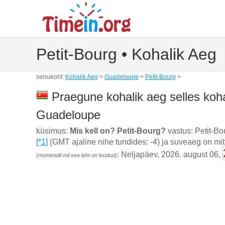
Petit-Bourg • Kohalik Aeg
seisukoht:
Kohalik Aeg
>
Guadeloupe
>
Petit-Bourg
>
Praegune kohalik aeg selles koha
Guadeloupe
küsimus:
Mis kell on? Petit-Bourg?
vastus: Petit-B
[*1]
(GMT ajaline nihe tundides: -4) ja suveaeg on mi
: Neljapäev, 2026. august 06,
(momendil mil see leht on loodud)