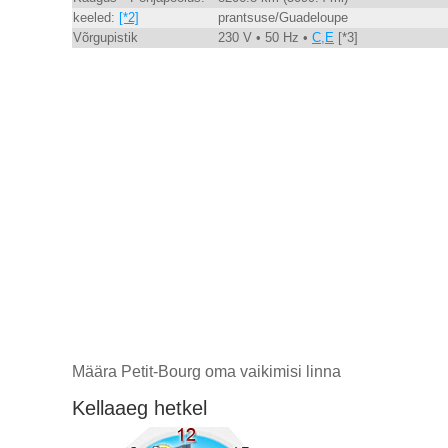
keeled:
[*2]
prantsuse/Guadeloupe
Võrgupistik
230 V • 50 Hz •
C,E
[*3]
Määra Petit-Bourg oma vaikimisi linna
Kellaaeg hetkel