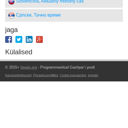
Slovenčina, Aktuálny miestny čas
Српски, Тачно време
jaga
Külalised
© 2015+
timein.org
- Programmeeritud Gashpar`i poolt
Kasutustingimused
,
Privaatsuspoliitika
,
Cookie kasutamine
,
kontakt