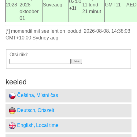
02:00
2028
2028
Suveaeg
11 tund
GMT11
AED
+1t
oktoober
21 minut
01
[*] momendil mil see leht on loodud: 2026-08-08, 14:38:03
GMT+10:00 Sydney aeg
Otsi riiki:
keeled
Čeština, Místní čas
Deutsch, Ortszeit
English, Local time