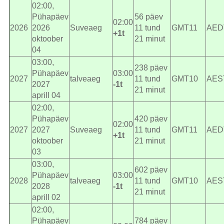
02:00,
Pühapäev
56 päev
02:00
2026
2026
Suveaeg
11 tund
GMT11
AED
+1t
oktoober
21 minut
04
03:00,
238 päev
Pühapäev
03:00
2027
talveaeg
11 tund
GMT10
AES
2027
-1t
21 minut
aprill 04
02:00,
Pühapäev
420 päev
02:00
2027
2027
Suveaeg
11 tund
GMT11
AED
+1t
oktoober
21 minut
03
03:00,
602 päev
Pühapäev
03:00
2028
talveaeg
11 tund
GMT10
AES
2028
-1t
21 minut
aprill 02
02:00,
Pühapäev
784 päev