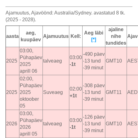
Ajamuutus, Ajavöönd: Australia/Sydney. avastatud 8 tk.
(2025 - 2028).
ajaline
aeg,
Aeg läbi
aasta
Ajamuutus
Kell:
nihe
Aja
kuupäev
[*]
tundides
03:00,
-490 päev
Pühapäev
03:00
2025
talveaeg
-13 tund
GMT10
AES
2025
-1t
-39 minut
aprill 06
02:00,
Pühapäev
-308 päev
02:00
2025
2025
Suveaeg
-13 tund
GMT11
AED
+1t
oktoober
-39 minut
05
03:00,
-126 päev
Pühapäev
03:00
2026
talveaeg
-13 tund
GMT10
AES
2026
-1t
-39 minut
aprill 05