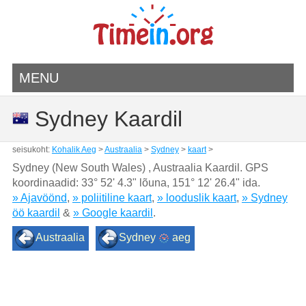
MENU
Sydney Kaardil
seisukoht:
Kohalik Aeg
>
Austraalia
>
Sydney
>
kaart
>
Sydney (New South Wales) , Austraalia Kaardil. GPS
koordinaadid:
33° 52' 4.3" lõuna
,
151° 12' 26.4" ida.
» Ajavöönd
,
» poliitiline kaart
,
» looduslik kaart
,
» Sydney
öö kaardil
&
» Google kaardil
.
Austraalia
Sydney
aeg