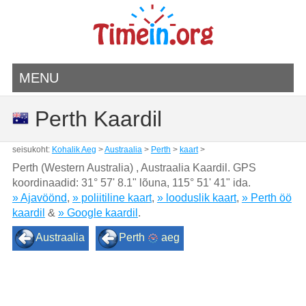
MENU
Perth Kaardil
seisukoht:
Kohalik Aeg
>
Austraalia
>
Perth
>
kaart
>
Perth (Western Australia) , Austraalia Kaardil. GPS
koordinaadid:
31° 57' 8.1" lõuna
,
115° 51' 41" ida.
» Ajavöönd
,
» poliitiline kaart
,
» looduslik kaart
,
» Perth öö
kaardil
&
» Google kaardil
.
Austraalia
Perth
aeg