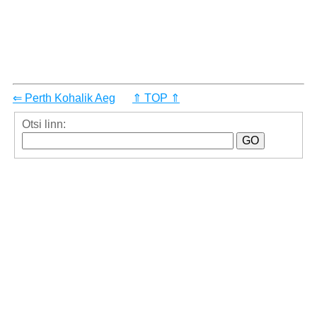
⇐ Perth Kohalik Aeg
⇑ TOP ⇑
Otsi linn: