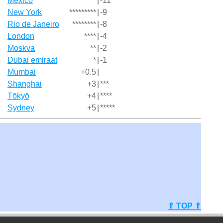
México
***********
|
-11
New York
*********
|
-9
Rio de Janeiro
********
|
-8
London
****
|
-4
Moskva
**
|
-2
Dubai emiraat
*
|
-1
Mumbai
+0.5
|
Shanghai
+3
|
***
Tōkyō
+4
|
****
Sydney
+5
|
*****
⇑ TOP ⇑