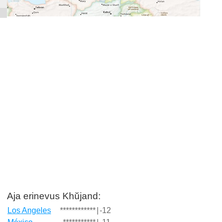
Aja erinevus Khŭjand:
Los Angeles
************
|
-12