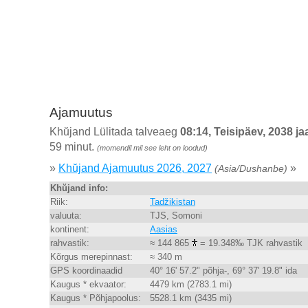
Ajamuutus
Khŭjand Lülitada talveaeg
08:14, Teisipäev, 2038 ja
59 minut.
(momendil mil see leht on loodud)
»
Khŭjand Ajamuutus 2026, 2027
»
(Asia/Dushanbe)
Khŭjand info:
Riik:
Tadžikistan
valuuta:
TJS, Somoni
kontinent:
Aasias
rahvastik:
≈ 144 865
= 19.348‰ TJK rahvastik
Kõrgus merepinnast:
≈ 340 m
GPS koordinaadid
40° 16' 57.2" põhja-, 69° 37' 19.8" ida
Kaugus * ekvaator:
4479 km (2783.1 mi)
Kaugus * Põhjapoolus:
5528.1 km (3435 mi)