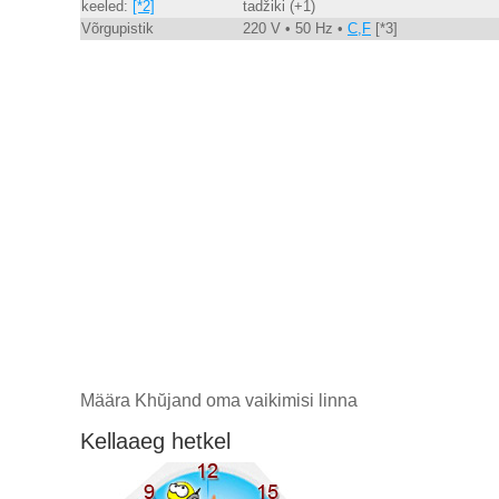
keeled:
[*2]
tadžiki (+1)
Võrgupistik
220 V • 50 Hz •
C,F
[*3]
Määra Khŭjand oma vaikimisi linna
Kellaaeg hetkel