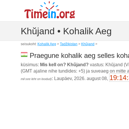
Khŭjand • Kohalik Aeg
seisukoht:
Kohalik Aeg
>
Tadžikistan
>
Khŭjand
>
Praegune kohalik aeg selles koh
küsimus:
Mis kell on? Khŭjand?
vastus: Khŭjand (Vi
(GMT ajaline nihe tundides: +5) ja suveaeg on mitte
19:14
: Laupäev, 2026. august 08,
mil see leht on loodud)