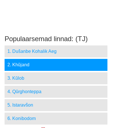
Populaarsemad linnad: (TJ)
1. Dušanbe Kohalik Aeg
2. Khŭjand
3. Kŭlob
4. Qŭrghonteppa
5. Istaravšon
6. Konibodom