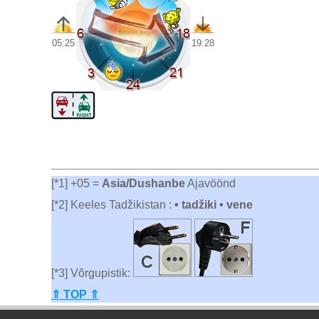
05:25
19:28
[*1] +05 =
Asia/Dushanbe
Ajavöönd
[*2] Keeles Tadžikistan :
• tadžiki • vene
[*3] Võrgupistik:
⇑ TOP ⇑