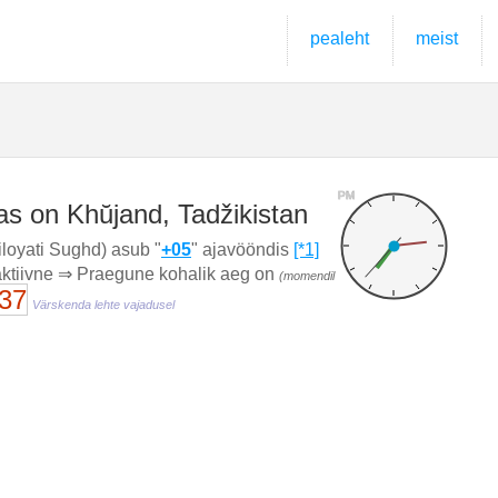
pealeht
meist
PM
as on Khŭjand, Tadžikistan
loyati Sughd) asub "
+05
" ajavööndis
[*1]
 aktiivne ⇒ Praegune kohalik aeg on
(momendil
:38
Värskenda lehte vajadusel