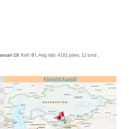
anuari 19
. Kell:
0
t. Aeg läbi: 4181 päev, 12 tund ,
Khŭjand Kaardil