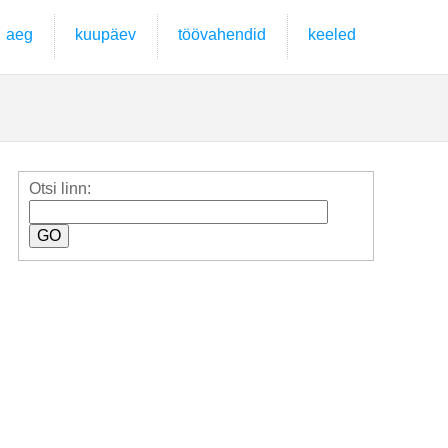
aeg
kuupäev
töövahendid
keeled
Otsi linn: