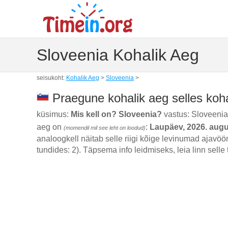
Sloveenia Kohalik Aeg
seisukoht:
Kohalik Aeg
>
Sloveenia
>
Praegune kohalik aeg selles koh
küsimus:
Mis kell on? Sloveenia?
vastus: Sloveeni
aeg on
:
Laupäev, 2026. augu
(momendil mil see leht on loodud)
analoogkell näitab selle riigi kõige levinumad ajavöö
tundides: 2). Täpsema info leidmiseks, leia linn selle t