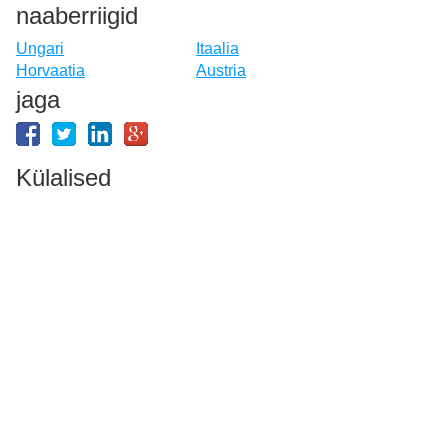
naaberriigid
Ungari
Itaalia
Horvaatia
Austria
jaga
Külalised