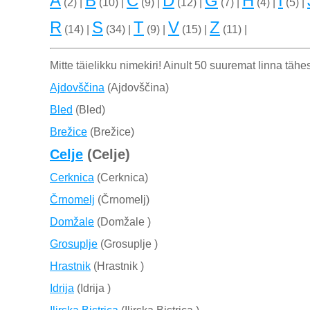
A
B
C
D
G
H
I
(2) |
(10) |
(9) |
(12) |
(7) |
(4) |
(5) |
R
S
T
V
Z
(14) |
(34) |
(9) |
(15) |
(11) |
Mitte täielikku nimekiri! Ainult 50 suuremat linna tähes
Ajdovščina
(Ajdovščina)
Bled
(Bled)
Brežice
(Brežice)
Celje
(Celje)
Cerknica
(Cerknica)
Črnomelj
(Črnomelj)
Domžale
(Domžale )
Grosuplje
(Grosuplje )
Hrastnik
(Hrastnik )
Idrija
(Idrija )