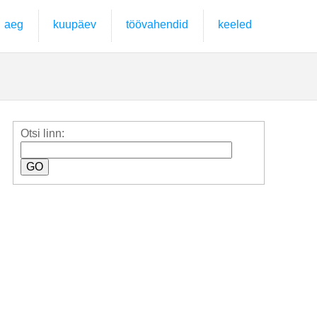
aeg
kuupäev
töövahendid
keeled
Otsi linn: