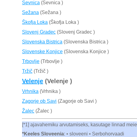
Sevnica
(Sevnica )
Sežana
(Sežana )
Škofja Loka
(Škofja Loka )
Slovenj Gradec
(Slovenj Gradec )
Slovenska Bistrica
(Slovenska Bistrica )
Slovenske Konjice
(Slovenska Konjice )
Trbovlje
(Trbovlje )
Tržič
(Tržič )
Velenje
(Velenje )
Vrhnika
(Vrhnika )
Zagorje ob Savi
(Zagorje ob Savi )
Žalec
(Žalec )
[*1] ajavahemiku arvutamiseks, kasutage linnad mei
*Keeles Sloveenia
: • sloveeni • Serbohorvaadi