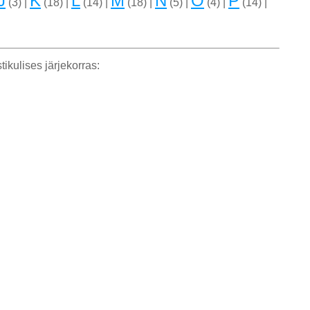
J
K
L
M
N
O
P
(3) |
(18) |
(14) |
(18) |
(5) |
(4) |
(14) |
tikulises järjekorras: