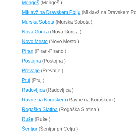
Mengeš
(Mengeš )
Miklavž na Dravskem Polju
(Miklavž na Dravskem Pol
Murska Sobota
(Murska Sobota )
Nova Gorica
(Nova Gorica )
Novo Mesto
(Novo Mesto )
Piran
(Piran-Pirano )
Postojna
(Postojna )
Prevalje
(Prevalje )
Ptuj
(Ptuj )
Radovljica
(Radovljica )
Ravne na Koroškem
(Ravne na Koroškem )
Rogaška Slatina
(Rogaška Slatina )
Ruše
(Ruše )
Šentjur
(Šentjur pri Celju )