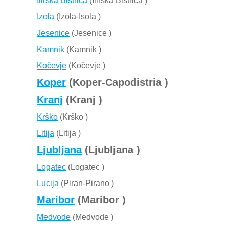
Ilirska Bistrica
(Ilirska Bistrica )
Izola
(Izola-Isola )
Jesenice
(Jesenice )
Kamnik
(Kamnik )
Kočevje
(Kočevje )
Koper
(Koper-Capodistria )
Kranj
(Kranj )
Krško
(Krško )
Litija
(Litija )
Ljubljana
(Ljubljana )
Logatec
(Logatec )
Lucija
(Piran-Pirano )
Maribor
(Maribor )
Medvode
(Medvode )