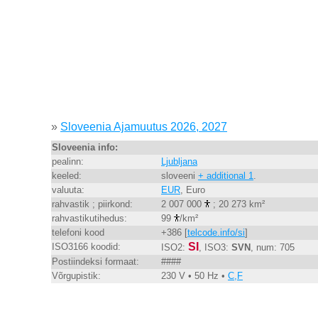
»
Sloveenia Ajamuutus 2026, 2027
Sloveenia info:
pealinn:
Ljubljana
keeled:
sloveeni
+ additional 1
.
valuuta:
EUR
, Euro
rahvastik ; piirkond:
2 007 000
; 20 273 km²
rahvastikutihedus:
99
/km²
telefoni kood
+386 [
telcode.info/si
]
SI
ISO3166 koodid:
ISO2:
, ISO3:
SVN
, num: 705
Postiindeksi formaat:
####
Võrgupistik:
230 V • 50 Hz •
C,F