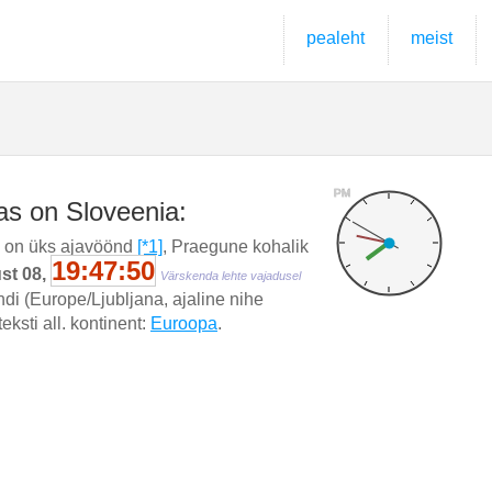
pealeht
meist
PM
as on Sloveenia:
a on üks ajavöönd
[*1]
, Praegune kohalik
19:47:51
st 08,
Värskenda lehte vajadusel
ndi (Europe/Ljubljana, ajaline nihe
eksti all. kontinent:
Euroopa
.