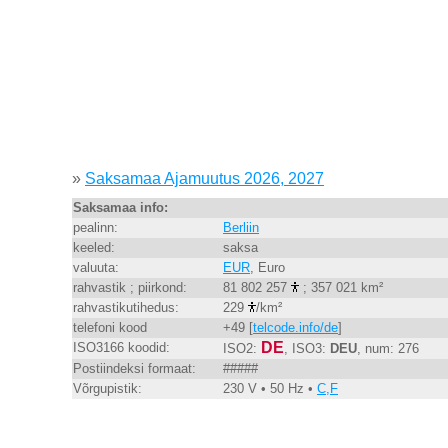
»
Saksamaa Ajamuutus 2026, 2027
Saksamaa info:
pealinn:
Berliin
keeled:
saksa
valuuta:
EUR
, Euro
rahvastik ; piirkond:
81 802 257
; 357 021 km²
rahvastikutihedus:
229
/km²
telefoni kood
+49 [
telcode.info/de
]
DE
ISO3166 koodid:
ISO2:
, ISO3:
DEU
, num: 276
Postiindeksi formaat:
#####
Võrgupistik:
230 V • 50 Hz •
C,F