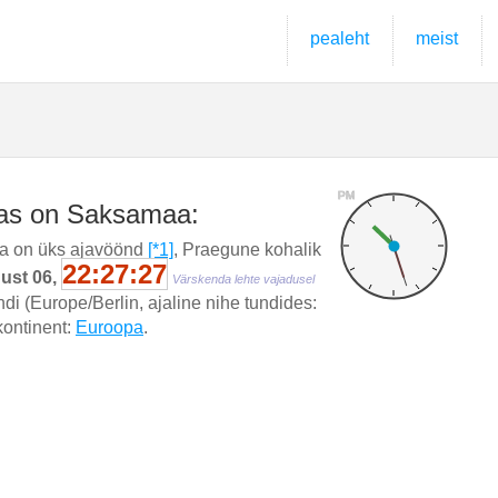
pealeht
meist
PM
has on Saksamaa:
a on üks ajavöönd
[*1]
, Praegune kohalik
22:27:27
gust 06,
Värskenda lehte vajadusel
di (Europe/Berlin, ajaline nihe tundides:
 kontinent:
Euroopa
.