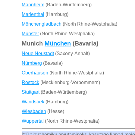
Mannheim
(Baden-Württemberg)
Marienthal
(Hamburg)
Mönchengladbach
(North Rhine-Westphalia)
Münster
(North Rhine-Westphalia)
Munich
München
(Bavaria)
Neue Neustadt
(Saxony-Anhalt)
Nürnberg
(Bavaria)
Oberhausen
(North Rhine-Westphalia)
Rostock
(Mecklenburg-Vorpommern)
Stuttgart
(Baden-Württemberg)
Wandsbek
(Hamburg)
Wiesbaden
(Hesse)
Wuppertal
(North Rhine-Westphalia)
[*1] ajavahemiku arvutamiseks, kasutage linnad mei