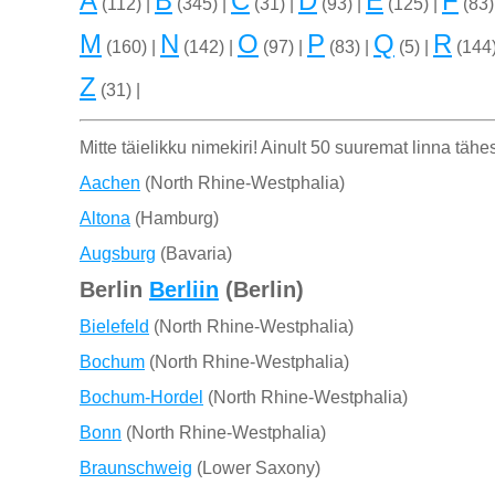
A
B
C
D
E
F
(112) |
(345) |
(31) |
(93) |
(125) |
(83)
M
N
O
P
Q
R
(160) |
(142) |
(97) |
(83) |
(5) |
(144)
Z
(31) |
Mitte täielikku nimekiri! Ainult 50 suuremat linna tähes
Aachen
(North Rhine-Westphalia)
Altona
(Hamburg)
Augsburg
(Bavaria)
Berlin
Berliin
(Berlin)
Bielefeld
(North Rhine-Westphalia)
Bochum
(North Rhine-Westphalia)
Bochum-Hordel
(North Rhine-Westphalia)
Bonn
(North Rhine-Westphalia)
Braunschweig
(Lower Saxony)