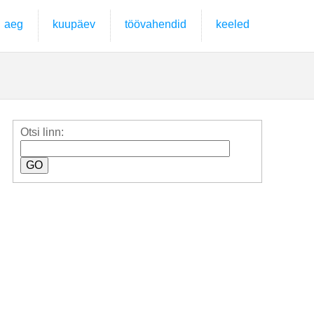
aeg
kuupäev
töövahendid
keeled
Otsi linn: