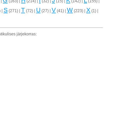
G
H
I
J
K
L
 |
(163) |
(214) |
(32) |
(15) |
(142) |
(155) |
S
T
U
V
W
X
 |
(271) |
(72) |
(27) |
(41) |
(223) |
(1) |
tikulises järjekorras: