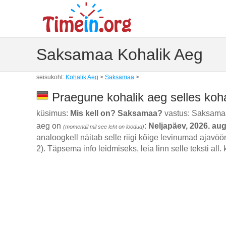
Saksamaa Kohalik Aeg
seisukoht:
Kohalik Aeg
>
Saksamaa
>
Praegune kohalik aeg selles ko
küsimus:
Mis kell on? Saksamaa?
vastus: Saksama
aeg on
:
Neljapäev, 2026. au
(momendil mil see leht on loodud)
analoogkell näitab selle riigi kõige levinumad ajavöön
2). Täpsema info leidmiseks, leia linn selle teksti all.