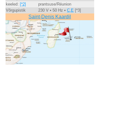
keeled:
[*2]
prantsuse/Réunion
Võrgupistik
230 V • 50 Hz •
C,E
[*3]
Saint-Denis Kaardil