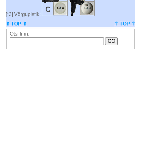
[*3] Võrgupistik:
⇑ TOP ⇑
⇑ TOP ⇑
Otsi linn: