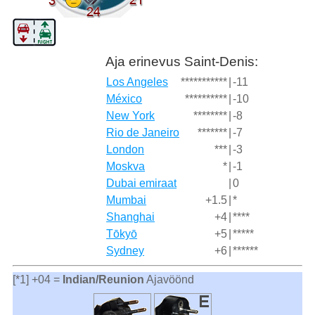
Aja erinevus Saint-Denis:
Los Angeles
***********
|
-11
México
**********
|
-10
New York
********
|
-8
Rio de Janeiro
*******
|
-7
London
***
|
-3
Moskva
*
|
-1
Dubai emiraat
|
0
Mumbai
+1.5
|
*
Shanghai
+4
|
****
Tōkyō
+5
|
*****
Sydney
+6
|
******
[*1] +04 =
Indian/Reunion
Ajavöönd