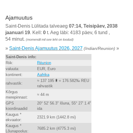
Ajamuutus
Saint-Denis Lülitada talveaeg
07:14, Teisipäev, 2038
jaanuari 19
. Kell:
0
t. Aeg läbi: 4183 päev, 6 tund ,
54 minut.
(momendil mil see leht on loodud)
»
Saint-Denis Ajamuutus 2026, 2027
»
(Indian/Reunion)
Saint-Denis info:
Riik:
Réunion
valuuta:
EUR, Euro
kontinent:
Aafrika
≈ 137 195
= 176.582‰ REU
rahvastik:
rahvastik
Kõrgus
≈ 44 m
merepinnast:
GPS
20° 52' 56.3" lõuna, 55° 27' 1.4"
koordinaadid
ida
Kaugus *
2321.9 km (1442.8 mi)
ekvaator:
Kaugus *
7685.2 km (4775.3 mi)
Lõunapoolus: