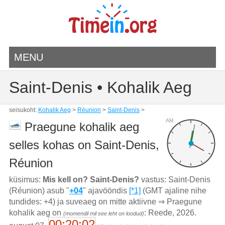
MENU
Saint-Denis • Kohalik Aeg
seisukoht:
Kohalik Aeg
>
Réunion
>
Saint-Denis
>
AM
Praegune kohalik aeg
selles kohas on Saint-Denis,
Réunion
küsimus:
Mis kell on? Saint-Denis?
vastus: Saint-Denis
(Réunion) asub "
+04
" ajavööndis
[*1]
(GMT ajaline nihe
tundides: +4) ja suveaeg on mitte aktiivne ⇒ Praegune
kohalik aeg on
: Reede, 2026.
(momendil mil see leht on loodud)
00:20:02