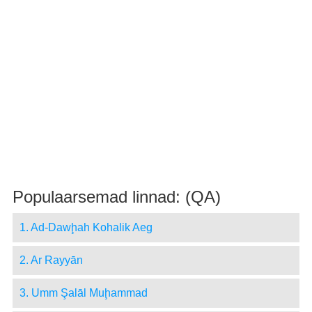
Populaarsemad linnad: (QA)
1. Ad-Dawḩah Kohalik Aeg
2. Ar Rayyān
3. Umm Şalāl Muḩammad