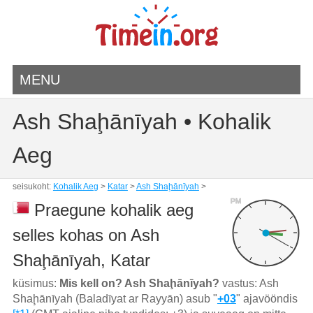
MENU
Ash Shaḩānīyah • Kohalik
Aeg
seisukoht:
Kohalik Aeg
>
Katar
>
Ash Shaḩānīyah
>
PM
Praegune kohalik aeg
selles kohas on Ash
Shaḩānīyah, Katar
küsimus:
Mis kell on? Ash Shaḩānīyah?
vastus: Ash
Shaḩānīyah (Baladīyat ar Rayyān) asub "
+03
" ajavööndis