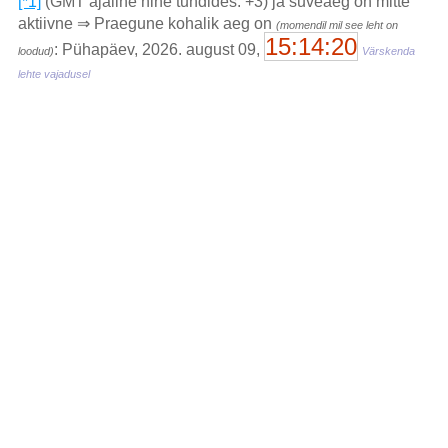
[*1]
(GMT ajaline nihe tundides: +3) ja suveaeg on mitte
aktiivne ⇒ Praegune kohalik aeg on
(momendil mil see leht on
15:14:20
: Pühapäev, 2026. august 09,
loodud)
Värskenda
lehte vajadusel