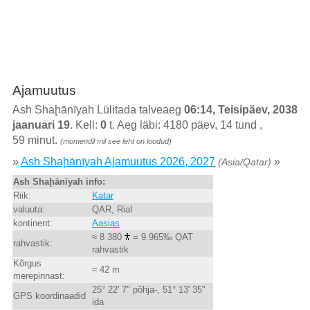
Ajamuutus
Ash Shaḩānīyah Lülitada talveaeg
06:14, Teisipäev, 2038
jaanuari 19
. Kell:
0
t. Aeg läbi: 4180 päev, 14 tund ,
59 minut.
(momendil mil see leht on loodud)
»
Ash Shaḩānīyah Ajamuutus 2026, 2027
»
(Asia/Qatar)
Ash Shaḩānīyah info:
Riik:
Katar
valuuta:
QAR, Rial
kontinent:
Aasias
≈ 8 380
= 9.965‰ QAT
rahvastik:
rahvastik
Kõrgus
≈ 42 m
merepinnast:
25° 22' 7" põhja-, 51° 13' 35"
GPS koordinaadid
ida