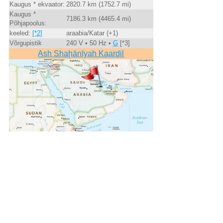
Kaugus * ekvaator:
2820.7 km (1752.7 mi)
Kaugus *
7186.3 km (4465.4 mi)
Põhjapoolus:
keeled:
[*2]
araabia/Katar (+1)
Võrgupistik
240 V • 50 Hz •
G
[*3]
Ash Shaḩānīyah Kaardil