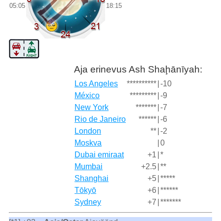
05:05
18:15
Aja erinevus Ash Shaḩānīyah:
Los Angeles
**********
|
-10
México
*********
|
-9
New York
*******
|
-7
Rio de Janeiro
******
|
-6
London
**
|
-2
Moskva
|
0
Dubai emiraat
+1
|
*
Mumbai
+2.5
|
**
Shanghai
+5
|
*****
Tōkyō
+6
|
******
Sydney
+7
|
*******