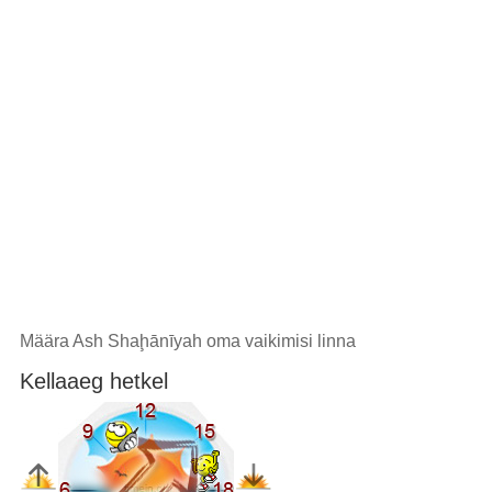
Määra Ash Shaḩānīyah oma vaikimisi linna
Kellaaeg hetkel