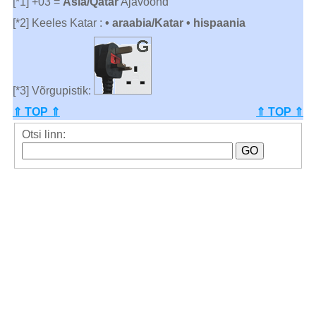
[*1] +03 =
Asia/Qatar
Ajavöönd
[*2] Keeles Katar :
• araabia/Katar • hispaania
[*3] Võrgupistik:
⇑ TOP ⇑
⇑ TOP ⇑
Otsi linn: