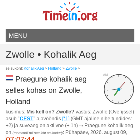
MENU
Zwolle • Kohalik Aeg
seisukoht:
Kohalik Aeg
>
Holland
>
Zwolle
>
AM
Praegune kohalik aeg
selles kohas on Zwolle,
Holland
küsimus:
Mis kell on? Zwolle?
vastus: Zwolle (Overijssel)
asub "
CEST
" ajavööndis
[*1]
(GMT ajaline nihe tundides:
+2) ja suveaeg on aktiivne (+ 1h) ⇒ Praegune kohalik aeg
on
: Pühapäev, 2026. august 09,
(momendil mil see leht on loodud)
07:07:44