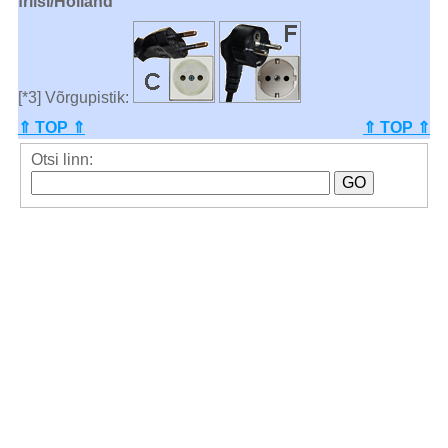
friisi/Holland
[*3] Võrgupistik:
⇑ TOP ⇑
⇑ TOP ⇑
Otsi linn: