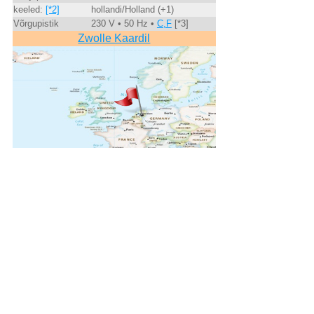
keeled:
[*2]
hollandi/Holland (+1)
Võrgupistik
230 V • 50 Hz •
C,F
[*3]
Zwolle Kaardil