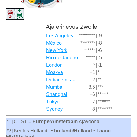
Aja erinevus Zwolle:
Los Angeles
*********
|
-9
México
********
|
-8
New York
******
|
-6
Rio de Janeiro
*****
|
-5
London
*
|
-1
Moskva
+1
|
*
Dubai emiraat
+2
|
**
Mumbai
+3.5
|
***
Shanghai
+6
|
******
Tōkyō
+7
|
*******
Sydney
+8
|
********
[*1] CEST =
Europe/Amsterdam
Ajavöönd
[*2] Keeles Holland :
• hollandi/Holland • Lääne-