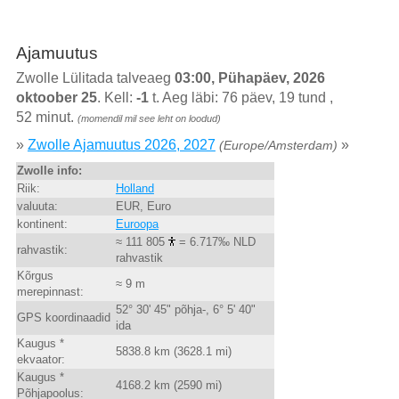
Ajamuutus
Zwolle Lülitada talveaeg
03:00, Pühapäev, 2026
oktoober 25
. Kell:
-1
t. Aeg läbi: 76 päev, 19 tund ,
52 minut.
(momendil mil see leht on loodud)
»
Zwolle Ajamuutus 2026, 2027
»
(Europe/Amsterdam)
Zwolle info:
Riik:
Holland
valuuta:
EUR, Euro
kontinent:
Euroopa
≈ 111 805
= 6.717‰ NLD
rahvastik:
rahvastik
Kõrgus
≈ 9 m
merepinnast:
52° 30' 45" põhja-, 6° 5' 40"
GPS koordinaadid
ida
Kaugus *
5838.8 km (3628.1 mi)
ekvaator:
Kaugus *
4168.2 km (2590 mi)
Põhjapoolus: