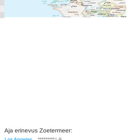
Aja erinevus Zoetermeer:
Los Angeles
*********
|
-9