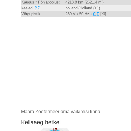
Kaugus * Põhjapoolus:
4218.8 km (2621.4 mi)
keeled:
[*2]
hollandi/Holland (+1)
Võrgupistik
230 V • 50 Hz •
C,F
[*3]
Määra Zoetermeer oma vaikimisi linna
Kellaaeg hetkel