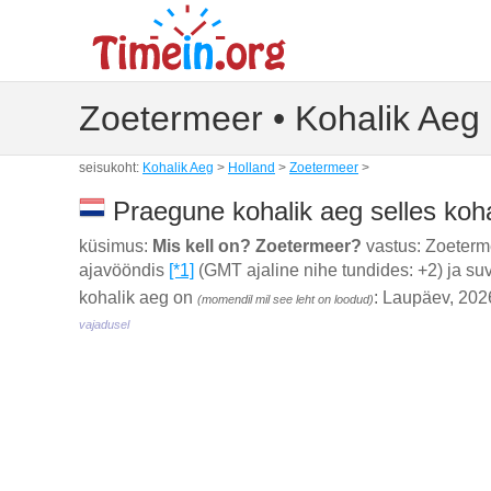
Zoetermeer • Kohalik Aeg
seisukoht:
Kohalik Aeg
>
Holland
>
Zoetermeer
>
Praegune kohalik aeg selles koh
küsimus:
Mis kell on? Zoetermeer?
vastus: Zoeterm
ajavööndis
[*1]
(GMT ajaline nihe tundides: +2) ja su
kohalik aeg on
: Laupäev, 202
(momendil mil see leht on loodud)
vajadusel