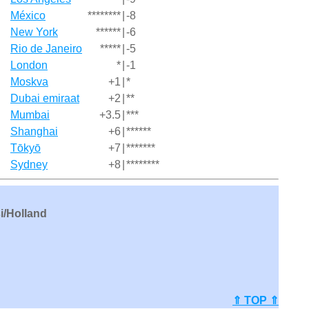
México
********
|
-8
New York
******
|
-6
Rio de Janeiro
*****
|
-5
London
*
|
-1
Moskva
+1
|
*
Dubai emiraat
+2
|
**
Mumbai
+3.5
|
***
Shanghai
+6
|
******
Tōkyō
+7
|
*******
Sydney
+8
|
********
si/Holland
⇑ TOP ⇑