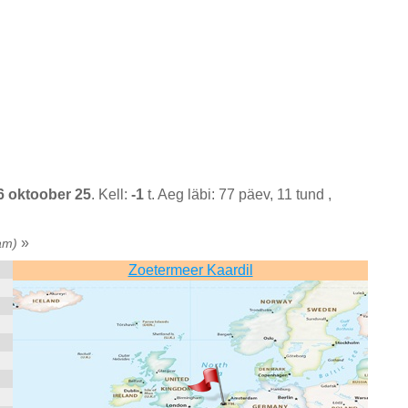
6 oktoober 25
. Kell:
-1
t. Aeg läbi: 77 päev, 11 tund ,
»
am)
Zoetermeer Kaardil