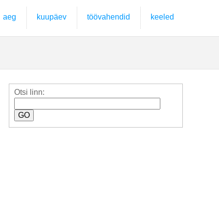
aeg
kuupäev
töövahendid
keeled
Otsi linn: