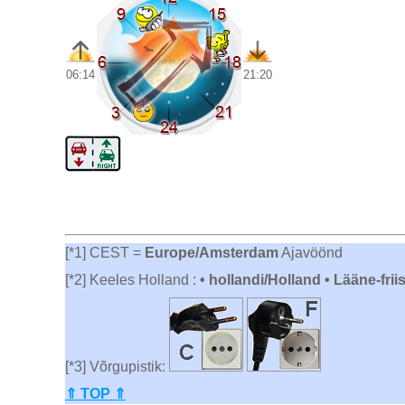
06:14
21:20
[*1] CEST =
Europe/Amsterdam
Ajavöönd
[*2] Keeles Holland :
• hollandi/Holland • Lääne-frii
[*3] Võrgupistik:
⇑ TOP ⇑