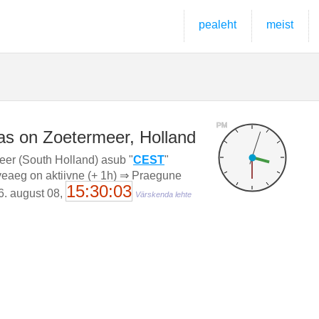
pealeht
meist
PM
as on Zoetermeer, Holland
eer (South Holland) asub "
CEST
"
veaeg on aktiivne (+ 1h) ⇒ Praegune
15:30:04
6. august 08,
Värskenda lehte