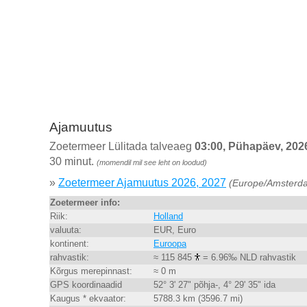
Ajamuutus
Zoetermeer Lülitada talveaeg
03:00, Pühapäev, 202
30 minut.
(momendil mil see leht on loodud)
»
Zoetermeer Ajamuutus 2026, 2027
(Europe/Amsterd
Zoetermeer info:
Riik:
Holland
valuuta:
EUR, Euro
kontinent:
Euroopa
rahvastik:
≈ 115 845
= 6.96‰ NLD rahvastik
Kõrgus merepinnast:
≈ 0 m
GPS koordinaadid
52° 3' 27" põhja-, 4° 29' 35" ida
Kaugus * ekvaator:
5788.3 km (3596.7 mi)