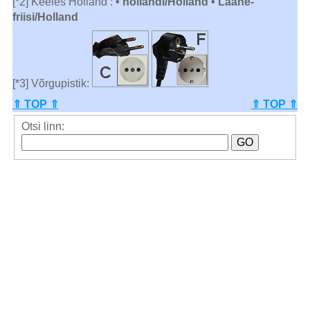
[*2] Keeles Holland :
• hollandi/Holland • Lääne-
friisi/Holland
[*3] Võrgupistik:
⇑ TOP ⇑
⇑ TOP ⇑
Otsi linn: