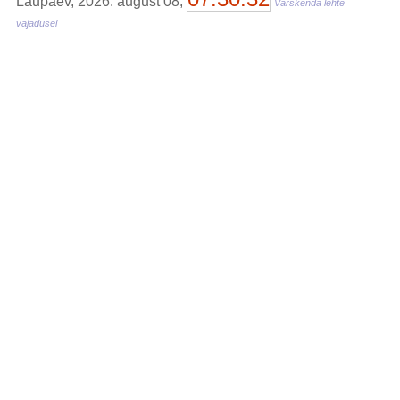
Laupäev, 2026. august 08,
Värskenda lehte
vajadusel