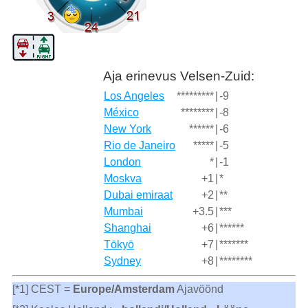
Aja erinevus Velsen-Zuid:
Los Angeles
*********
|
-9
México
********
|
-8
New York
******
|
-6
Rio de Janeiro
*****
|
-5
London
*
|
-1
Moskva
+1
|
*
Dubai emiraat
+2
|
**
Mumbai
+3.5
|
***
Shanghai
+6
|
******
Tōkyō
+7
|
*******
Sydney
+8
|
********
[*1] CEST =
Europe/Amsterdam
Ajavöönd