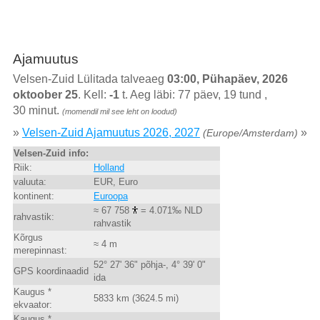
Ajamuutus
Velsen-Zuid Lülitada talveaeg
03:00, Pühapäev, 2026
oktoober 25
. Kell:
-1
t. Aeg läbi: 77 päev, 19 tund ,
30 minut.
(momendil mil see leht on loodud)
»
Velsen-Zuid Ajamuutus 2026, 2027
»
(Europe/Amsterdam)
Velsen-Zuid info:
Riik:
Holland
valuuta:
EUR, Euro
kontinent:
Euroopa
≈ 67 758
= 4.071‰ NLD
rahvastik:
rahvastik
Kõrgus
≈ 4 m
merepinnast:
52° 27' 36" põhja-, 4° 39' 0"
GPS koordinaadid
ida
Kaugus *
5833 km (3624.5 mi)
ekvaator:
Kaugus *