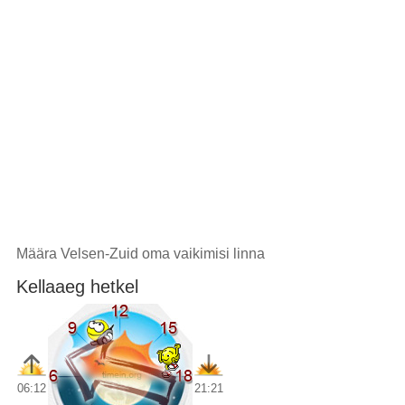
Määra Velsen-Zuid oma vaikimisi linna
Kellaaeg hetkel
06:12
21:21