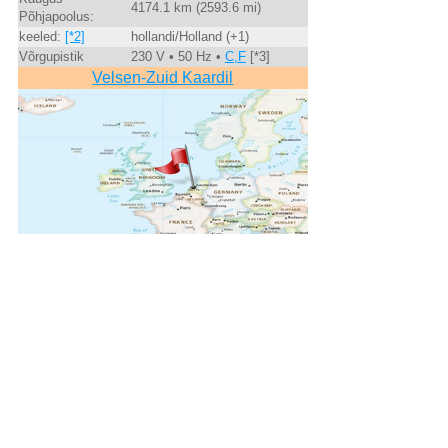
4174.1 km (2593.6 mi)
Põhjapoolus:
keeled:
[*2]
hollandi/Holland (+1)
Võrgupistik
230 V • 50 Hz •
C,F
[*3]
Velsen-Zuid Kaardil