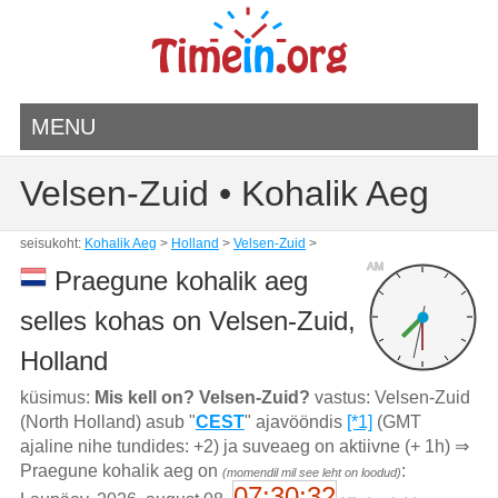
MENU
Velsen-Zuid • Kohalik Aeg
seisukoht:
Kohalik Aeg
>
Holland
>
Velsen-Zuid
>
AM
Praegune kohalik aeg
selles kohas on Velsen-Zuid,
Holland
küsimus:
Mis kell on? Velsen-Zuid?
vastus: Velsen-Zuid
(North Holland) asub "
CEST
" ajavööndis
[*1]
(GMT
ajaline nihe tundides: +2) ja suveaeg on aktiivne (+ 1h) ⇒
Praegune kohalik aeg on
:
(momendil mil see leht on loodud)
07:30:32