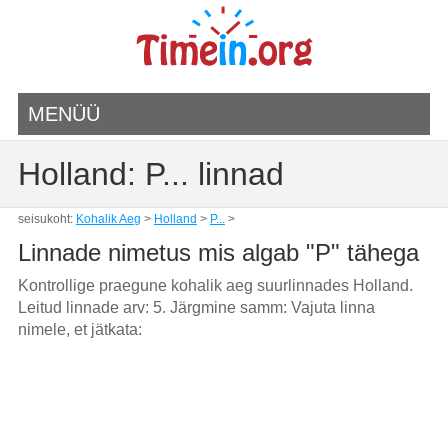
MENÜÜ
Holland: P... linnad
seisukoht:
Kohalik Aeg
>
Holland
>
P...
>
Linnade nimetus mis algab "P" tähega
Kontrollige praegune kohalik aeg suurlinnades Holland.
Leitud linnade arv: 5. Järgmine samm: Vajuta linna
nimele, et jätkata: