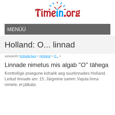
MENÜÜ
Holland: O... linnad
seisukoht:
Kohalik Aeg
>
Holland
>
O...
>
Linnade nimetus mis algab "O" tähega
Kontrollige praegune kohalik aeg suurlinnades Holland.
Leitud linnade arv: 15. Järgmine samm: Vajuta linna
nimele, et jätkata: