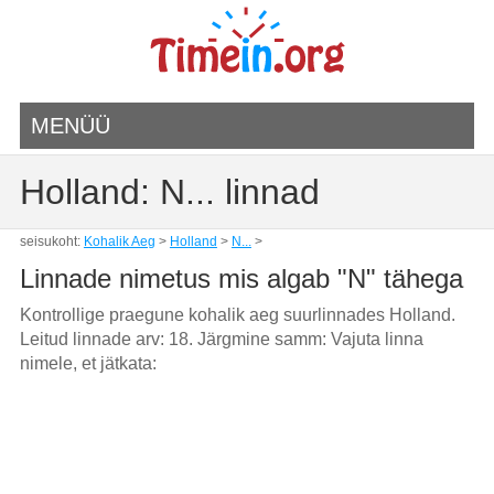
MENÜÜ
Holland: N... linnad
seisukoht:
Kohalik Aeg
>
Holland
>
N...
>
Linnade nimetus mis algab "N" tähega
Kontrollige praegune kohalik aeg suurlinnades Holland.
Leitud linnade arv: 18. Järgmine samm: Vajuta linna
nimele, et jätkata: