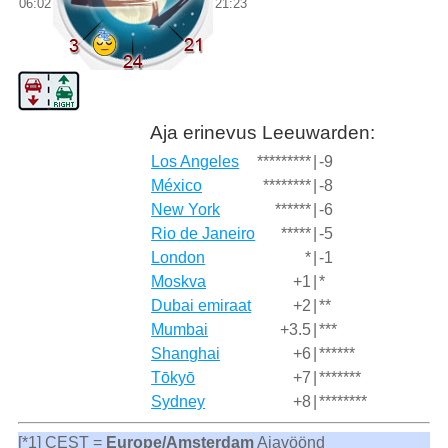
06:02
21:23
Aja erinevus Leeuwarden:
Los Angeles
*********
|
-9
México
********
|
-8
New York
******
|
-6
Rio de Janeiro
*****
|
-5
London
*
|
-1
Moskva
+1
|
*
Dubai emiraat
+2
|
**
Mumbai
+3.5
|
***
Shanghai
+6
|
******
Tōkyō
+7
|
*******
Sydney
+8
|
********
[*1] CEST =
Europe/Amsterdam
Ajavöönd