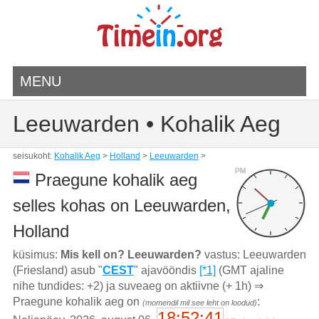
MENU
Leeuwarden • Kohalik Aeg
seisukoht:
Kohalik Aeg
>
Holland
>
Leeuwarden
>
PM
Praegune kohalik aeg
selles kohas on Leeuwarden,
Holland
küsimus:
Mis kell on? Leeuwarden?
vastus: Leeuwarden
(Friesland) asub "
CEST
" ajavööndis
[*1]
(GMT ajaline
nihe tundides: +2) ja suveaeg on aktiivne (+ 1h) ⇒
Praegune kohalik aeg on
:
(momendil mil see leht on loodud)
18:52:41