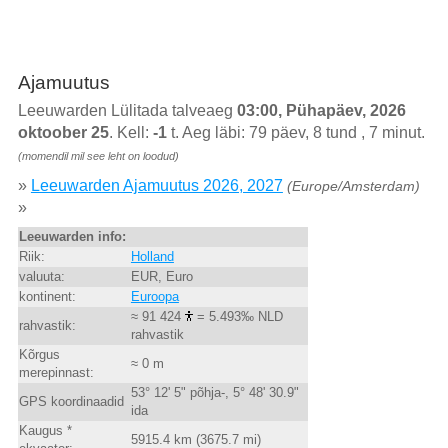
Ajamuutus
Leeuwarden Lülitada talveaeg
03:00, Pühapäev, 2026
oktoober 25
. Kell:
-1
t. Aeg läbi: 79 päev, 8 tund , 7 minut.
(momendil mil see leht on loodud)
»
Leeuwarden Ajamuutus 2026, 2027
(Europe/Amsterdam)
»
Leeuwarden info:
Riik:
Holland
valuuta:
EUR, Euro
kontinent:
Euroopa
≈ 91 424
= 5.493‰ NLD
rahvastik:
rahvastik
Kõrgus
≈ 0 m
merepinnast:
53° 12' 5" põhja-, 5° 48' 30.9"
GPS koordinaadid
ida
Kaugus *
5915.4 km (3675.7 mi)