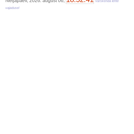
Neljapäev, 2026. august 06,
Värskenda lehte
vajadusel