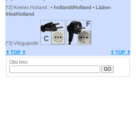
[*2] Keeles Holland :
• hollandi/Holland • Lääne-
friisi/Holland
[*3] Võrgupistik:
⇑ TOP ⇑
⇑ TOP ⇑
Otsi linn: