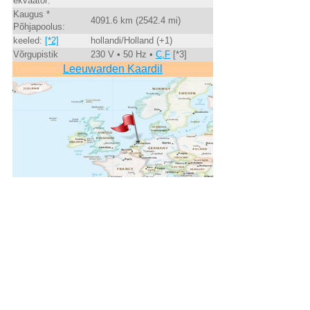
ekvaator:
Kaugus *
4091.6 km (2542.4 mi)
Põhjapoolus:
keeled:
[*2]
hollandi/Holland (+1)
Võrgupistik
230 V • 50 Hz •
C,F
[*3]
Leeuwarden Kaardil