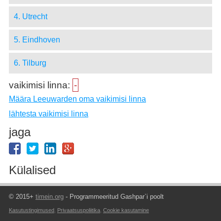
4. Utrecht
5. Eindhoven
6. Tilburg
vaikimisi linna:
-
Määra Leeuwarden oma vaikimisi linna
lähtesta vaikimisi linna
jaga
Külalised
© 2015+
timein.org
- Programmeeritud Gashpar`i poolt
Kasutustingimused
,
Privaatsuspoliitika
,
Cookie kasutamine