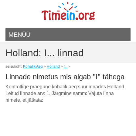
MENÜÜ
Holland: I... linnad
seisukoht:
Kohalik Aeg
>
Holland
>
I...
>
Linnade nimetus mis algab "I" tähega
Kontrollige praegune kohalik aeg suurlinnades Holland.
Leitud linnade arv: 1. Järgmine samm: Vajuta linna
nimele, et jätkata: