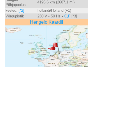
4195.6 km (2607.1 mi)
Põhjapoolus:
keeled:
[*2]
hollandi/Holland (+1)
Võrgupistik
230 V • 50 Hz •
C,F
[*3]
Hengelo Kaardil