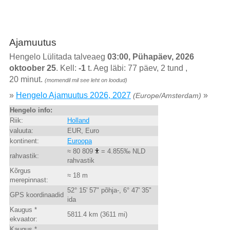
Ajamuutus
Hengelo Lülitada talveaeg
03:00, Pühapäev, 2026
oktoober 25
. Kell:
-1
t. Aeg läbi: 77 päev, 2 tund ,
20 minut.
(momendil mil see leht on loodud)
»
Hengelo Ajamuutus 2026, 2027
»
(Europe/Amsterdam)
Hengelo info:
Riik:
Holland
valuuta:
EUR, Euro
kontinent:
Euroopa
≈ 80 809
= 4.855‰ NLD
rahvastik:
rahvastik
Kõrgus
≈ 18 m
merepinnast:
52° 15' 57" põhja-, 6° 47' 35"
GPS koordinaadid
ida
Kaugus *
5811.4 km (3611 mi)
ekvaator:
Kaugus *