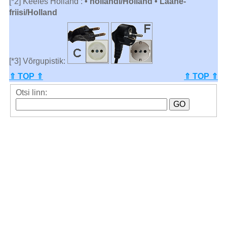
[*2] Keeles Holland :
• hollandi/Holland • Lääne-
friisi/Holland
[*3] Võrgupistik:
⇑ TOP ⇑
⇑ TOP ⇑
Otsi linn: