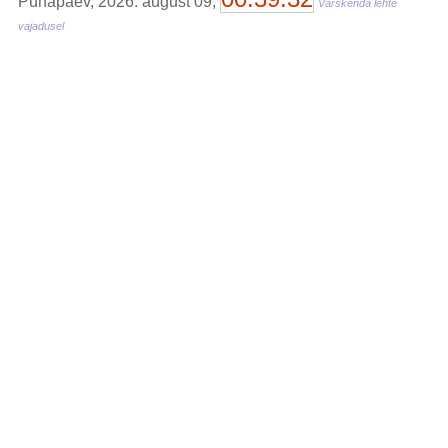
Pühapäev, 2026. august 09,
Värskenda lehte
vajadusel