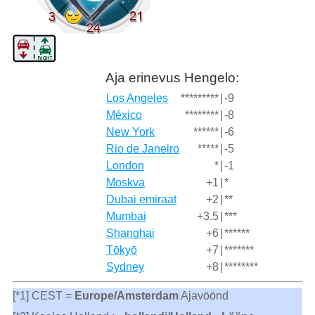
Aja erinevus Hengelo:
Los Angeles
*********
|
-9
México
********
|
-8
New York
******
|
-6
Rio de Janeiro
*****
|
-5
London
*
|
-1
Moskva
+1
|
*
Dubai emiraat
+2
|
**
Mumbai
+3.5
|
***
Shanghai
+6
|
******
Tōkyō
+7
|
*******
Sydney
+8
|
********
[*1] CEST =
Europe/Amsterdam
Ajavöönd