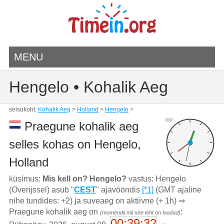
MENU
Hengelo • Kohalik Aeg
seisukoht:
Kohalik Aeg
>
Holland
>
Hengelo
>
AM
Praegune kohalik aeg
selles kohas on Hengelo,
Holland
küsimus:
Mis kell on? Hengelo?
vastus: Hengelo
(Overijssel) asub "
CEST
" ajavööndis
[*1]
(GMT ajaline
nihe tundides: +2) ja suveaeg on aktiivne (+ 1h) ⇒
Praegune kohalik aeg on
:
(momendil mil see leht on loodud)
00:39:32