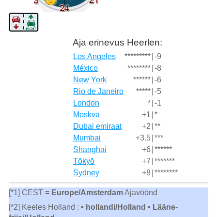
Aja erinevus Heerlen:
Los Angeles
*********
|
-9
México
********
|
-8
New York
******
|
-6
Rio de Janeiro
*****
|
-5
London
*
|
-1
Moskva
+1
|
*
Dubai emiraat
+2
|
**
Mumbai
+3.5
|
***
Shanghai
+6
|
******
Tōkyō
+7
|
*******
Sydney
+8
|
********
[*1] CEST =
Europe/Amsterdam
Ajavöönd
[*2] Keeles Holland :
• hollandi/Holland • Lääne-