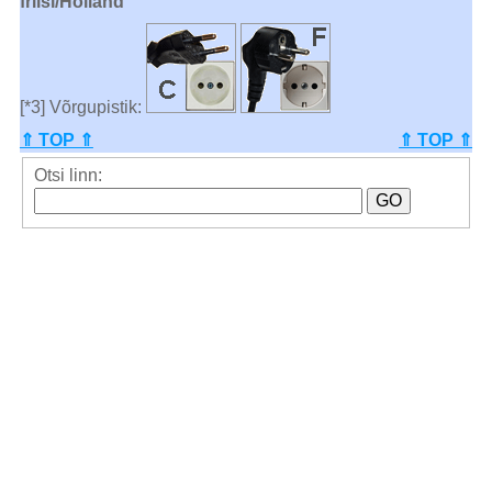
friisi/Holland
[*3] Võrgupistik:
⇑ TOP ⇑
⇑ TOP ⇑
Otsi linn: