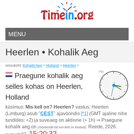
MENU
Heerlen • Kohalik Aeg
seisukoht:
Kohalik Aeg
>
Holland
>
Heerlen
>
PM
Praegune kohalik aeg
selles kohas on Heerlen,
Holland
küsimus:
Mis kell on? Heerlen?
vastus: Heerlen
(Limburg) asub "
CEST
" ajavööndis
[*1]
(GMT ajaline nihe
tundides: +2) ja suveaeg on aktiivne (+ 1h) ⇒ Praegune
kohalik aeg on
: Reede, 2026.
(momendil mil see leht on loodud)
15:20:32