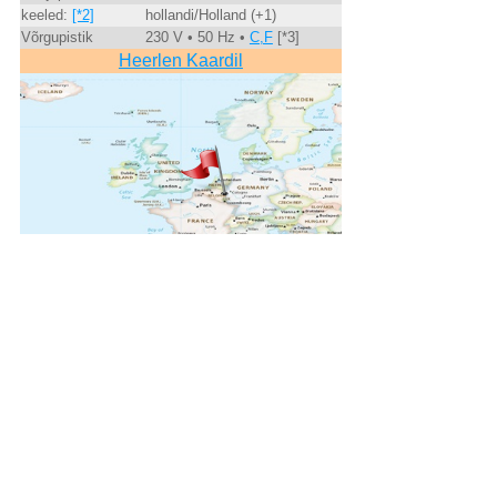
keeled:
[*2]
hollandi/Holland (+1)
Võrgupistik
230 V • 50 Hz •
C,F
[*3]
Heerlen Kaardil