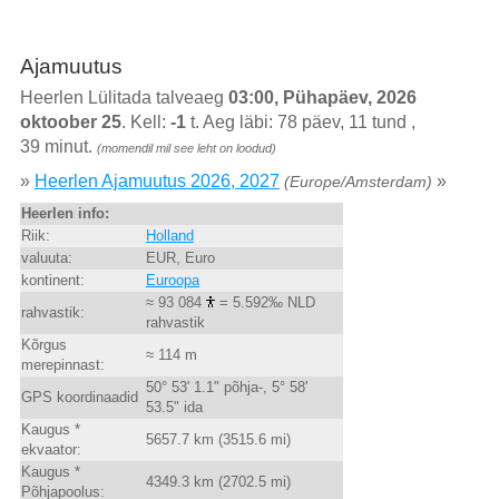
Ajamuutus
Heerlen Lülitada talveaeg
03:00, Pühapäev, 2026
oktoober 25
. Kell:
-1
t. Aeg läbi: 78 päev, 11 tund ,
39 minut.
(momendil mil see leht on loodud)
»
Heerlen Ajamuutus 2026, 2027
»
(Europe/Amsterdam)
Heerlen info:
Riik:
Holland
valuuta:
EUR, Euro
kontinent:
Euroopa
≈ 93 084
= 5.592‰ NLD
rahvastik:
rahvastik
Kõrgus
≈ 114 m
merepinnast:
50° 53' 1.1" põhja-, 5° 58'
GPS koordinaadid
53.5" ida
Kaugus *
5657.7 km (3515.6 mi)
ekvaator:
Kaugus *
4349.3 km (2702.5 mi)
Põhjapoolus: