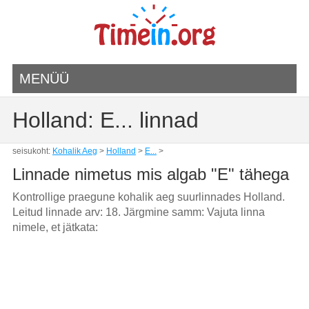
MENÜÜ
Holland: E... linnad
seisukoht:
Kohalik Aeg
>
Holland
>
E...
>
Linnade nimetus mis algab "E" tähega
Kontrollige praegune kohalik aeg suurlinnades Holland.
Leitud linnade arv: 18. Järgmine samm: Vajuta linna
nimele, et jätkata: