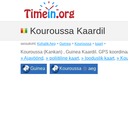
Kouroussa Kaardil
seisukoht:
Kohalik Aeg
>
Guinea
>
Kouroussa
>
kaart
>
Kouroussa (Kankan) , Guinea Kaardil. GPS koordina
» Ajavöönd
,
» poliitiline kaart
,
» looduslik kaart
,
» Kou
Guinea
Kouroussa
aeg