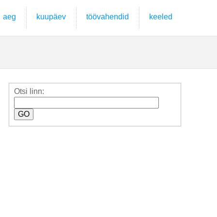
aeg
kuupäev
töövahendid
keeled
Otsi linn: