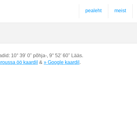
pealeht
meist
adid:
10° 39' 0" põhja-
,
9° 52' 60" Lääs.
roussa öö kaardil
&
» Google kaardil
.