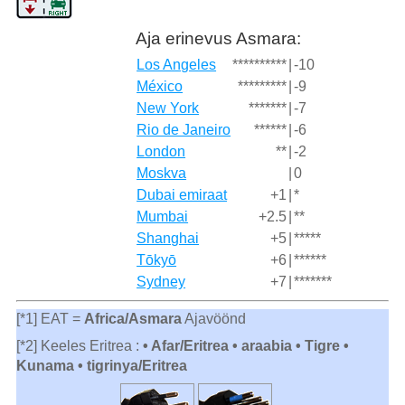
Aja erinevus Asmara:
Los Angeles
**********
|
-10
México
*********
|
-9
New York
*******
|
-7
Rio de Janeiro
******
|
-6
London
**
|
-2
Moskva
|
0
Dubai emiraat
+1
|
*
Mumbai
+2.5
|
**
Shanghai
+5
|
*****
Tōkyō
+6
|
******
Sydney
+7
|
*******
[*1] EAT =
Africa/Asmara
Ajavöönd
[*2] Keeles Eritrea :
• Afar/Eritrea • araabia • Tigre •
Kunama • tigrinya/Eritrea