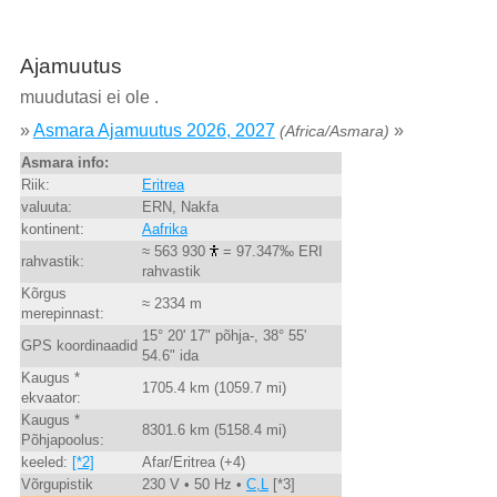
Ajamuutus
muudutasi ei ole .
»
Asmara Ajamuutus 2026, 2027
»
(Africa/Asmara)
Asmara info:
Riik:
Eritrea
valuuta:
ERN, Nakfa
kontinent:
Aafrika
≈ 563 930
= 97.347‰ ERI
rahvastik:
rahvastik
Kõrgus
≈ 2334 m
merepinnast:
15° 20' 17" põhja-, 38° 55'
GPS koordinaadid
54.6" ida
Kaugus *
1705.4 km (1059.7 mi)
ekvaator:
Kaugus *
8301.6 km (5158.4 mi)
Põhjapoolus:
keeled:
[*2]
Afar/Eritrea (+4)
Võrgupistik
230 V • 50 Hz •
C,L
[*3]