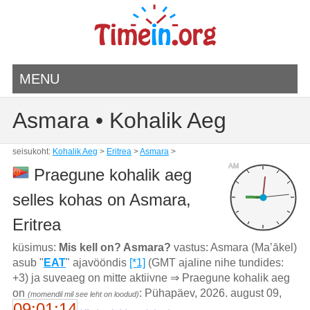
MENU
Asmara • Kohalik Aeg
seisukoht:
Kohalik Aeg
>
Eritrea
>
Asmara
>
AM
Praegune kohalik aeg
selles kohas on Asmara,
Eritrea
küsimus:
Mis kell on? Asmara?
vastus: Asmara (Maʼākel)
asub "
EAT
" ajavööndis
[*1]
(GMT ajaline nihe tundides:
+3) ja suveaeg on mitte aktiivne ⇒ Praegune kohalik aeg
on
: Pühapäev, 2026. august 09,
(momendil mil see leht on loodud)
09:01:14