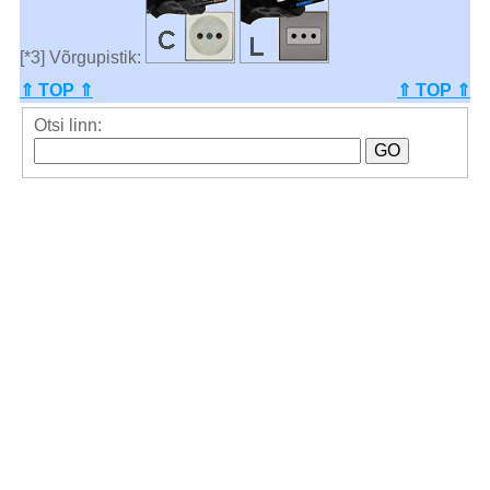
[*3] Võrgupistik:
⇑ TOP ⇑
⇑ TOP ⇑
Otsi linn: