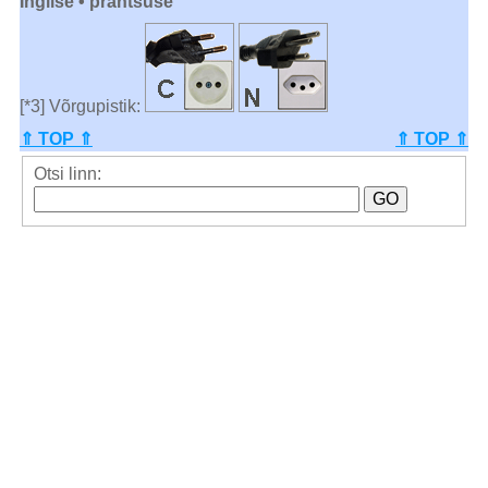
Inglise • prantsuse
[*3] Võrgupistik:
⇑ TOP ⇑
⇑ TOP ⇑
Otsi linn: