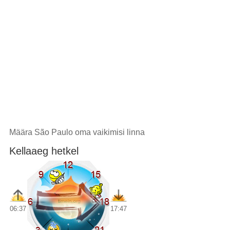
Määra São Paulo oma vaikimisi linna
Kellaaeg hetkel
06:37
17:47