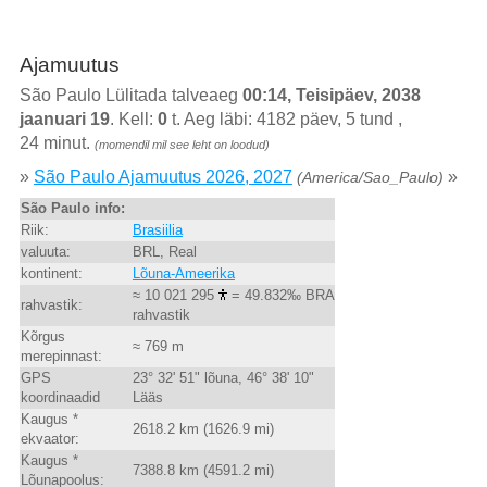
Ajamuutus
São Paulo Lülitada talveaeg
00:14, Teisipäev, 2038
jaanuari 19
. Kell:
0
t. Aeg läbi: 4182 päev, 5 tund ,
24 minut.
(momendil mil see leht on loodud)
»
São Paulo Ajamuutus 2026, 2027
»
(America/Sao_Paulo)
São Paulo info:
Riik:
Brasiilia
valuuta:
BRL, Real
kontinent:
Lõuna-Ameerika
≈ 10 021 295
= 49.832‰ BRA
rahvastik:
rahvastik
Kõrgus
≈ 769 m
merepinnast:
GPS
23° 32' 51" lõuna, 46° 38' 10"
koordinaadid
Lääs
Kaugus *
2618.2 km (1626.9 mi)
ekvaator:
Kaugus *
7388.8 km (4591.2 mi)
Lõunapoolus: