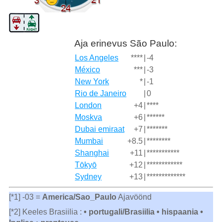
Aja erinevus São Paulo:
Los Angeles
****
|
-4
México
***
|
-3
New York
*
|
-1
Rio de Janeiro
|
0
London
+4
|
****
Moskva
+6
|
******
Dubai emiraat
+7
|
*******
Mumbai
+8.5
|
********
Shanghai
+11
|
***********
Tōkyō
+12
|
************
Sydney
+13
|
*************
[*1] -03 =
America/Sao_Paulo
Ajavöönd
[*2] Keeles Brasiilia :
• portugali/Brasiilia • hispaania •