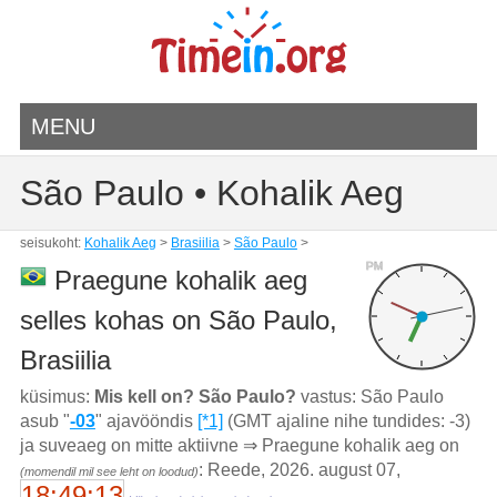
MENU
São Paulo • Kohalik Aeg
seisukoht:
Kohalik Aeg
>
Brasiilia
>
São Paulo
>
PM
Praegune kohalik aeg
selles kohas on São Paulo,
Brasiilia
küsimus:
Mis kell on? São Paulo?
vastus: São Paulo
asub "
-03
" ajavööndis
[*1]
(GMT ajaline nihe tundides: -3)
ja suveaeg on mitte aktiivne ⇒ Praegune kohalik aeg on
: Reede, 2026. august 07,
(momendil mil see leht on loodud)
18:49:13