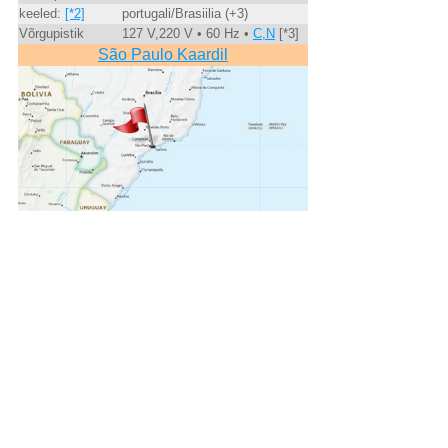
keeled:
[*2]
portugali/Brasiilia (+3)
Võrgupistik
127 V,220 V • 60 Hz •
C,N
[*3]
São Paulo Kaardil