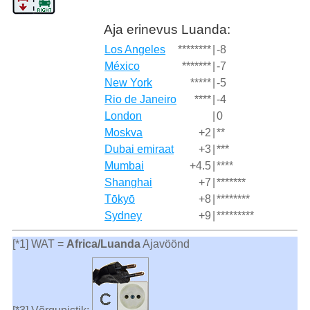
Aja erinevus Luanda:
Los Angeles
********
|
-8
México
*******
|
-7
New York
*****
|
-5
Rio de Janeiro
****
|
-4
London
|
0
Moskva
+2
|
**
Dubai emiraat
+3
|
***
Mumbai
+4.5
|
****
Shanghai
+7
|
*******
Tōkyō
+8
|
********
Sydney
+9
|
*********
[*1] WAT =
Africa/Luanda
Ajavöönd