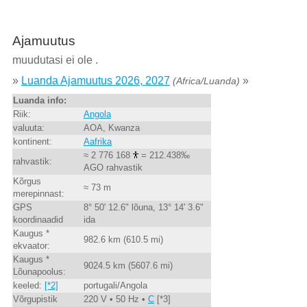
Ajamuutus
muudutasi ei ole .
»
Luanda Ajamuutus 2026, 2027
»
(Africa/Luanda)
Luanda info:
Riik:
Angola
valuuta:
AOA, Kwanza
kontinent:
Aafrika
≈ 2 776 168
= 212.438‰
rahvastik:
AGO rahvastik
Kõrgus
≈ 73 m
merepinnast:
GPS
8° 50' 12.6" lõuna, 13° 14' 3.6"
koordinaadid
ida
Kaugus *
982.6 km (610.5 mi)
ekvaator:
Kaugus *
9024.5 km (5607.6 mi)
Lõunapoolus:
keeled:
[*2]
portugali/Angola
Võrgupistik
220 V • 50 Hz •
C
[*3]