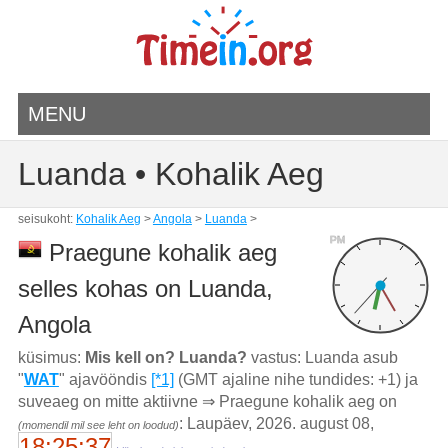
MENU
Luanda • Kohalik Aeg
seisukoht:
Kohalik Aeg
>
Angola
>
Luanda
>
PM
Praegune kohalik aeg
selles kohas on Luanda,
Angola
küsimus:
Mis kell on? Luanda?
vastus: Luanda asub
"
WAT
" ajavööndis
[*1]
(GMT ajaline nihe tundides: +1) ja
suveaeg on mitte aktiivne ⇒ Praegune kohalik aeg on
: Laupäev, 2026. august 08,
(momendil mil see leht on loodud)
18:25:37