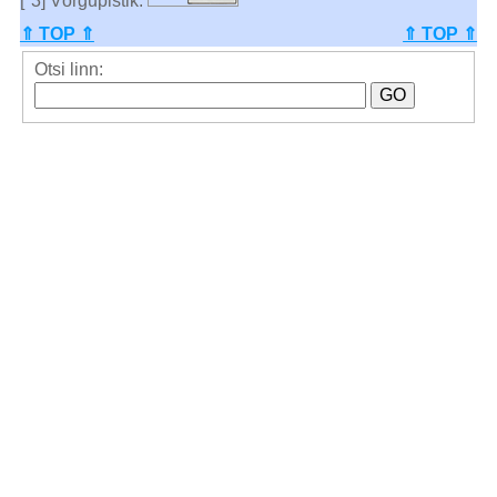
[*3] Võrgupistik:
⇑ TOP ⇑
⇑ TOP ⇑
Otsi linn: